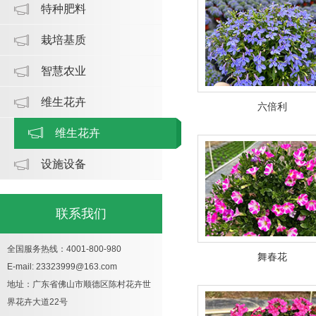
特种肥料
栽培基质
智慧农业
维生花卉
六倍利
维生花卉
设施设备
联系我们
全国服务热线：4001-800-980
舞春花
E-mail: 23323999@163.com
地址：广东省佛山市顺德区陈村花卉世
界花卉大道22号