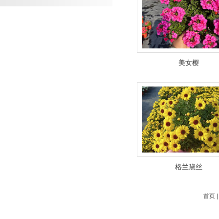
美女樱
格兰黛丝
首页 